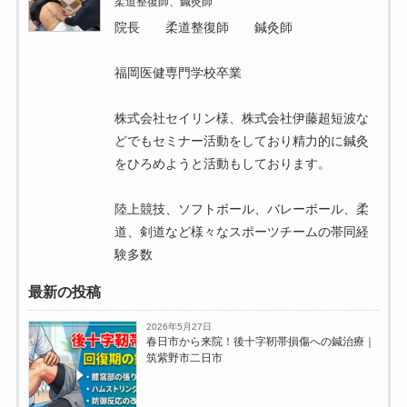
柔道整復師、鍼灸師
院長 柔道整復師 鍼灸師
福岡医健専門学校卒業
株式会社セイリン様、株式会社伊藤超短波な
どでもセミナー活動をしており精力的に鍼灸
をひろめようと活動もしております。
陸上競技、ソフトボール、バレーボール、柔
道、剣道など様々なスポーツチームの帯同経
験多数
最新の投稿
2026年5月27日
春日市から来院！後十字靭帯損傷への鍼治療｜
筑紫野市二日市