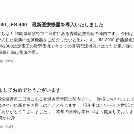
-2000、ES-400 最新医療機器を導入いたしました
にちは！ 福岡県筑紫野市二日市にある杏鍼灸整骨院の陣内です。 今回は
入した最新の医療機器をご紹介したいと思います。 IM-2000 伊藤超短
IM-2000は定電圧の微弱電流で今までの微弱電流機器とはまた効果が違
損傷組織は電気の通...
2年1月25日
ましておめでとうございます
県筑紫野市二日市にある杏鍼灸整骨院の陣内です。 皆様におかれまし
お健やかに新春をお迎えのことと存じます 。 旧年中はたいへんお世話に
にありがとうございました 。 本年の診療は本日1/4より開始しておりま
何かお身...
2年1月4日