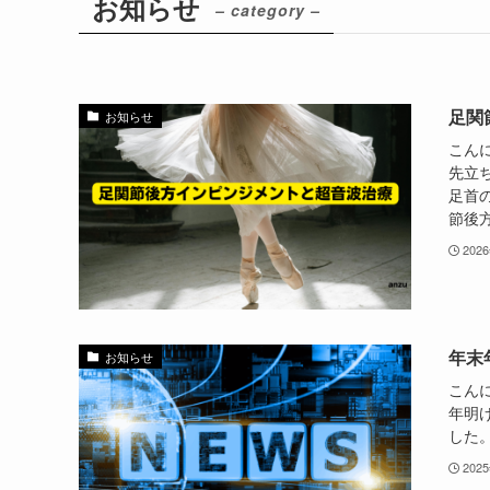
お知らせ
– category –
足関
お知らせ
こん
先立
足首
節後方
202
年末
お知らせ
こんに
年明
した
202