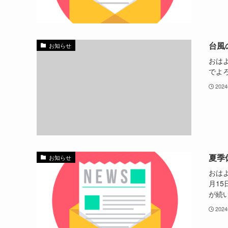
台風
お知らせ
おは
でよ
202
夏季
お知らせ
おはよ
月1
が続
202