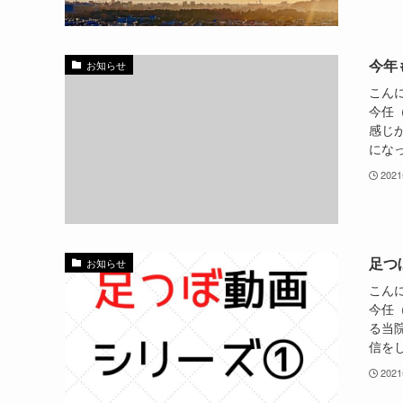
今年
お知らせ
こん
今任
感じ
になっ
202
足つ
お知らせ
こん
今任
る当院
信をし
202