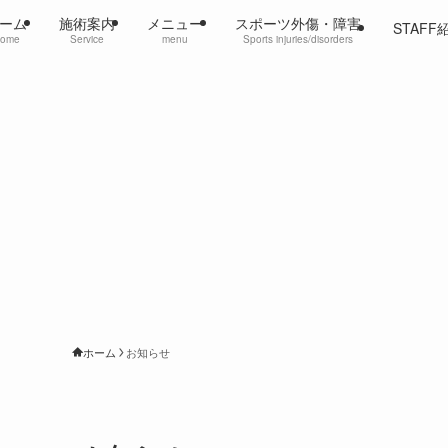
ーム
施術案内
メニュー
スポーツ外傷・障害
STAFF
ome
Service
menu
Sports injuries/disorders
ホーム
お知らせ