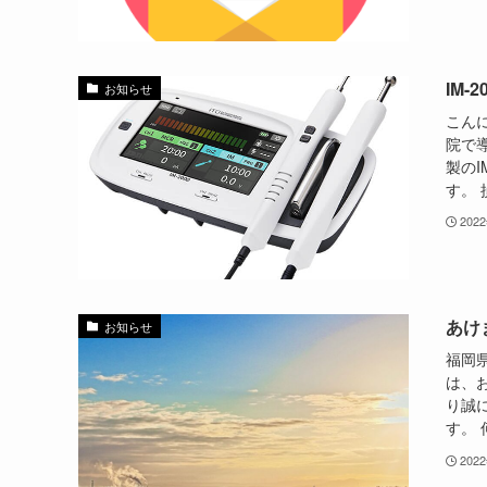
IM
お知らせ
こん
院で導
製の
す。 
202
あけ
お知らせ
福岡
は、
り誠
す。 
202