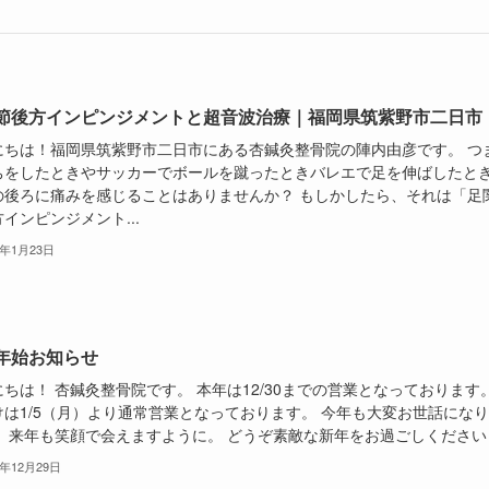
節後方インピンジメントと超音波治療｜福岡県筑紫野市二日市
にちは！福岡県筑紫野市二日市にある杏鍼灸整骨院の陣内由彦です。 つ
ちをしたときやサッカーでボールを蹴ったときバレエで足を伸ばしたと
の後ろに痛みを感じることはありませんか？ もしかしたら、それは「足
インピンジメント...
6年1月23日
年始お知らせ
ちは！ 杏鍼灸整骨院です。 本年は12/30までの営業となっております
けは1/5（月）より通常営業となっております。 今年も大変お世話にな
。 来年も笑顔で会えますように。 どうぞ素敵な新年をお過ごしください
5年12月29日