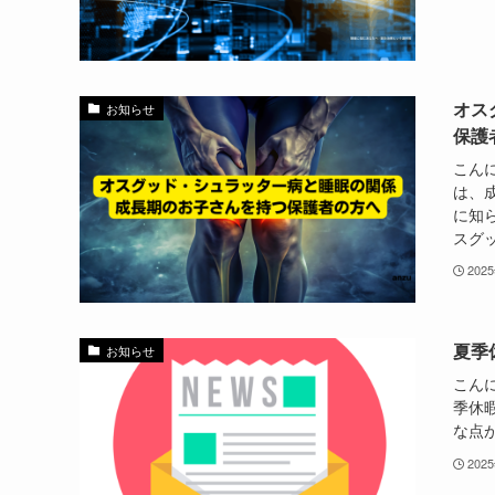
オス
お知らせ
保護
こん
は、
に知
スグッ
202
夏季
お知らせ
こん
季休
な点
202