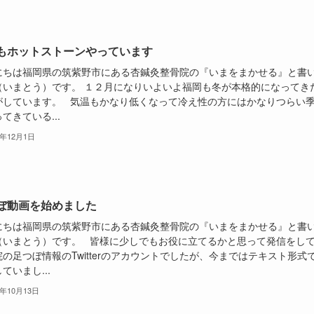
もホットストーンやっています
にちは福岡県の筑紫野市にある杏鍼灸整骨院の『いまをまかせる』と書
（いまとう）です。 １２月になりいよいよ福岡も冬が本格的になってき
がしています。 気温もかなり低くなって冷え性の方にはかなりつらい
てきている...
1年12月1日
ぼ動画を始めました
にちは福岡県の筑紫野市にある杏鍼灸整骨院の『いまをまかせる』と書
（いまとう）です。 皆様に少しでもお役に立てるかと思って発信をし
の足つぼ情報のTwitterのアカウントでしたが、今まではテキスト形式
ていまし...
1年10月13日