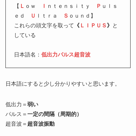
【
Ｌ
ｏｗ
Ｉ
ｎｔｅｎｓｉｔｙ
Ｐ
ｕｌｓ
ｅｄ
Ｕ
ｌｔｒａ
Ｓ
ｏｕｎｄ】
これらの頭文字を取って
《
ＬＩＰＵＳ
》
と
している
日本語名：
低出力パルス超音波
日本語にすると少し分かりやすいと思います。
低出力＝
弱い
パルス＝
一定の間隔（周期的）
超音波＝
超音波振動