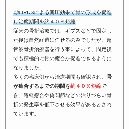
◎LIPUSによる音圧効果で骨の形成を促進
し治癒期間を約４０％短縮
従来の骨折治療では、ギプスなどで固定し
た後は自然経過に任せるのみでしたが、超
音波骨折治療器を行う事によって、固定後
でも積極的に骨の癒合が促進できるように
なりました。
多くの臨床例から治療期間も確認され、
骨
が癒合するまでの期間を
約４０％短縮
で
き、遷延癒合や偽関節などの治りづらい骨
折の発生率を低下させる効果があるとされ
ています。