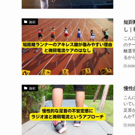
短距
施術
し｜
こん
のテ
離選
るから
202
慢性
施術
こん
いて
足首
んか?
202