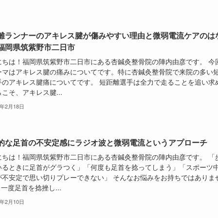
離ランナーのアキレス腱が傷みやすい理由と微弱電流ケアのは
福岡県筑紫野市二日市
にちは！福岡県筑紫野市二日市にある杏鍼灸整骨院の陣内由彦です。 今
ーマはアキレス腱の痛みについてです。特に杏鍼灸整骨院で来院の多い
手のアキレス腱痛についてです。 短距離選手は全力で走ることを追い求
こそ、アキレス腱...
6年2月18日
的な足首の不安定感にラジオ波と微弱電流というアプローチ
にちは！福岡県筑紫野市二日市にある杏鍼灸整骨院の陣内由彦です。 「
いるときに足首がグラつく」「何度も足首を捻ってしまう」「スポーツ
が不安定で思い切りプレーできない」 そんなお悩みをお持ちではありま
 一度足首を捻挫し...
6年2月10日