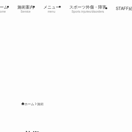
ーム
施術案内
メニュー
スポーツ外傷・障害
STAFF
ome
Service
menu
Sports injuries/disorders
ホーム
施術