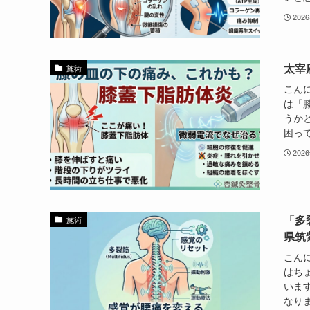
202
太宰
施術
こん
は「
うか
困って
202
「多
施術
県筑
こん
はち
いま
なりま