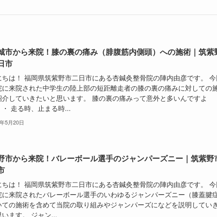
城市から来院！膝の裏の痛み（腓腹筋内側頭）への施術｜筑紫
日市
にちは！ 福岡県筑紫野市二日市にある杏鍼灸整骨院の陣内由彦です。 今
院に来院された中学生の陸上部の短距離走者の膝の裏の痛みに対しての
紹介していきたいと思います。 膝の裏の痛みって意外と多いんですよ
・ 走る時、止まる時...
6年5月20日
野市から来院！バレーボール選手のジャンパーズニー｜筑紫野
市
にちは！ 福岡県筑紫野市二日市にある杏鍼灸整骨院の陣内由彦です。 今
院に来院されたバレーボール選手のいわゆるジャンパーズニー（膝蓋腱
いての施術を含めて当院の取り組みやジャンパーズになどを説明してい
います。 ジャン...