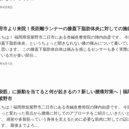
6年4月8日
府市より来院！長距離ランナーの膝蓋下脂肪体炎に対しての施
にちは！ 福岡県筑紫野市二日市にある杏鍼灸整骨院の陣内由彦です。 今
膝蓋下脂肪体炎」というちょっと聞きなれない膝の痛みについて書いて
と思います。 この膝蓋下脂肪体自体は痛みを感じるセンサーも多く実際
いる方が多い部分...
6年4月1日
裂筋」に振動を当てると何が起きるの？新しい腰痛対策へ｜福
紫野市
にちは！福岡県筑紫野市二日市にある杏鍼灸整骨院の陣内由彦です。 今
ょっと変わった視点から腰痛に対してのアプローチをご紹介しいきたい
す。 感覚や多裂筋っていう身体を支えるために必要な筋肉に対しての話
す。 最後までよろ...