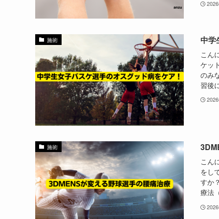
202
中学
施術
こん
ケッ
のみ
習後に
202
3D
施術
こん
をし
すか
療法（
202