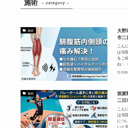
施術
– category –
大野
施術
市二
こん
は当
をご
ね・・
202
筑紫
施術
二日
こん
は当
につ
いと思