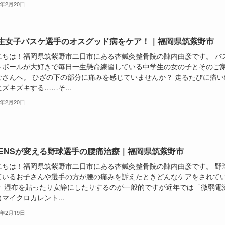
6年2月20日
生女子バスケ選手のオスグッド病をケア！｜福岡県筑紫野市
にちは！福岡県筑紫野市二日市にある杏鍼灸整骨院の陣内由彦です。 バ
トボールが大好きで毎日一生懸命練習している中学生の女の子とそのご
なさんへ。 ひざの下の部分に痛みを感じていませんか？ 走るたびに痛い
ズキズキする……そ...
6年2月20日
MENSが変える野球選手の腰痛治療｜福岡県筑紫野市
にちは！福岡県筑紫野市二日市にある杏鍼灸整骨院の陣内由彦です。 野
ているお子さんや選手の方が腰の痛みを訴えたときどんなケアをされて
？ 湿布を貼ったり安静にしたりするのが一般的ですが近年では「微弱電
マイクロカレント...
6年2月19日