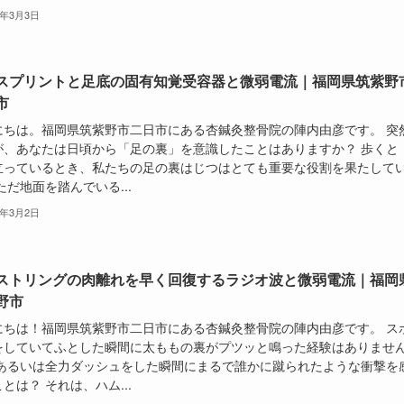
6年3月3日
スプリントと足底の固有知覚受容器と微弱電流｜福岡県筑紫野
市
にちは。福岡県筑紫野市二日市にある杏鍼灸整骨院の陣内由彦です。 突
が、あなたは日頃から「足の裏」を意識したことはありますか？ 歩くと
立っているとき、私たちの足の裏はじつはとても重要な役割を果たして
ただ地面を踏んでいる...
6年3月2日
ストリングの肉離れを早く回復するラジオ波と微弱電流｜福岡
野市
にちは！福岡県筑紫野市二日市にある杏鍼灸整骨院の陣内由彦です。 ス
をしていてふとした瞬間に太ももの裏がプツッと鳴った経験はありませ
 あるいは全力ダッシュをした瞬間にまるで誰かに蹴られたような衝撃を
とは？ それは、ハム...