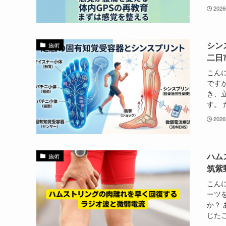
202
シン
施術
二日
こん
です
き、
す。 
202
ハム
施術
筑紫
こん
ーツ
か？
じたこ