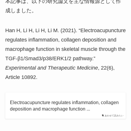
本記事は、以下の研究論文を主な情報源として作
成しました。
Han H, Li H, Li H, Li M. (2021). “Electroacupuncture
regulates inflammation, collagen deposition and
macrophage function in skeletal muscle through the
TGF-β1/Smad3/p38/ERK1/2 pathway.”
Experimental and Therapeutic Medicine
, 22(6),
Article 10892.
Electroacupuncture regulates inflammation, collagen
deposition and macrophage function ...
あわせて読みたい