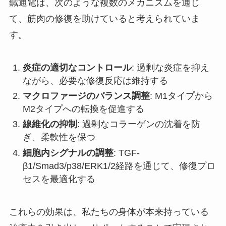
鍼通電は、次のような複数のメカニズムを通じ
て、筋肉の修復を助けていると考えられていま
す。
炎症の適切なコントロール
: 過剰な炎症を抑え
ながら、必要な修復反応は維持する
マクロファージのバランス調整
: M1タイプから
M2タイプへの転換を促進する
線維化の抑制
: 過剰なコラーゲンの沈着を防
ぎ、柔軟性を保つ
細胞内シグナルの調整
: TGF-
β1/Smad3/p38/ERK1/2経路を通じて、修復プロ
セスを最適化する
これらの効果は、私たちの身体が本来持っている