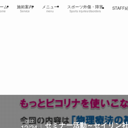
ーム
施術案内
メニュー
スポーツ外傷・障害
STAFF
ome
Service
menu
Sports injuries/disorders
2022
セミナー活動～セイリン
12/24