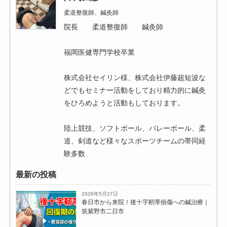
柔道整復師、鍼灸師
院長 柔道整復師 鍼灸師
福岡医健専門学校卒業
株式会社セイリン様、株式会社伊藤超短波な
どでもセミナー活動をしており精力的に鍼灸
をひろめようと活動もしております。
陸上競技、ソフトボール、バレーボール、柔
道、剣道など様々なスポーツチームの帯同経
験多数
最新の投稿
2026年5月27日
春日市から来院！後十字靭帯損傷への鍼治療｜
筑紫野市二日市