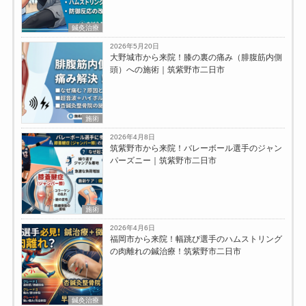
鍼灸治療
2026年5月20日
大野城市から来院！膝の裏の痛み（腓腹筋内側
頭）への施術｜筑紫野市二日市
施術
2026年4月8日
筑紫野市から来院！バレーボール選手のジャン
パーズニー｜筑紫野市二日市
施術
2026年4月6日
福岡市から来院！幅跳び選手のハムストリング
の肉離れの鍼治療！筑紫野市二日市
鍼灸治療