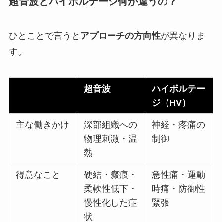
超音波とハイボルテージ何が違うの？
ひとことで言うと
アプローチの方向性
が異なりま
す。
超音波
ハイボルテー
ジ（HV）
主な働きかけ
深部組織への
神経・疼痛の
物理刺激・温
制御
熱
得意なこと
硬結・瘢痕・
急性痛・運動
柔軟性低下・
時痛・防御性
慢性化した症
緊張
状