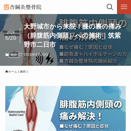
大野城市から来院！膝の裏の痛み
2026
（腓腹筋内側頭）への施術｜筑紫
5/20
野市二日市
2026年5月20日
施術
ホーム
施術