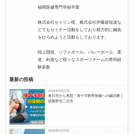
福岡医健専門学校卒業
株式会社セイリン様、株式会社伊藤超短波な
どでもセミナー活動をしており精力的に鍼灸
をひろめようと活動もしております。
陸上競技、ソフトボール、バレーボール、柔
道、剣道など様々なスポーツチームの帯同経
験多数
最新の投稿
2026年5月27日
春日市から来院！後十字靭帯損傷への鍼治療｜
筑紫野市二日市
鍼灸治療
2026年5月20日