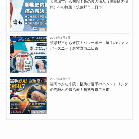
大野城市から来院！膝の裏の痛み（腓腹筋内側
頭）への施術｜筑紫野市二日市
施術
2026年4月8日
筑紫野市から来院！バレーボール選手のジャン
パーズニー｜筑紫野市二日市
施術
2026年4月6日
福岡市から来院！幅跳び選手のハムストリング
の肉離れの鍼治療！筑紫野市二日市
鍼灸治療