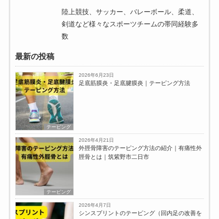
陸上競技、サッカー、バレーボール、柔道、
剣道など様々なスポーツチームの帯同経験多
数
最新の投稿
2026年6月23日
足底筋膜炎・足底腱膜炎｜テーピング方法
テーピング
2026年4月21日
外脛骨障害のテーピング方法の紹介｜有痛性外
脛骨とは｜筑紫野市二日市
テーピング
2026年4月7日
シンスプリントのテーピング（回内足の改善を