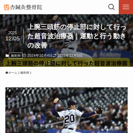
上腕三頭筋の停止部に対して行っ
2025
た超音波治療器｜運動と行う動き
12/05
の改善
2024年10月4日
2025年12月5日
施術例
ホーム
施術例