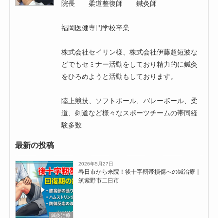
院長 柔道整復師 鍼灸師
福岡医健専門学校卒業
株式会社セイリン様、株式会社伊藤超短波な
どでもセミナー活動をしており精力的に鍼灸
をひろめようと活動もしております。
陸上競技、ソフトボール、バレーボール、柔
道、剣道など様々なスポーツチームの帯同経
験多数
最新の投稿
2026年5月27日
春日市から来院！後十字靭帯損傷への鍼治療｜
筑紫野市二日市
鍼灸治療