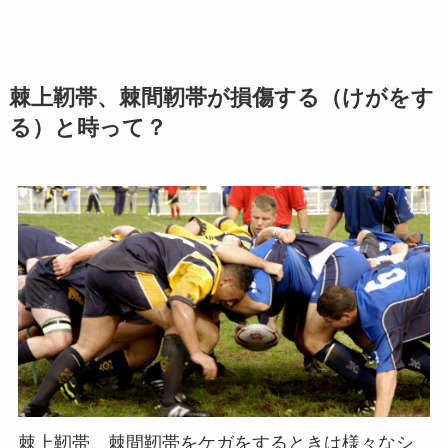
棘上靭帯、棘間靭帯が損傷する（けがをす
る）と時って？
棘上靭帯、棘間靭帯をケガをするときは様々なシ