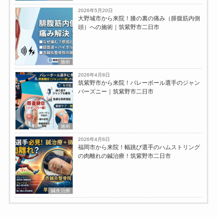
2026年5月20日
大野城市から来院！膝の裏の痛み（腓腹筋内側
頭）への施術｜筑紫野市二日市
施術
2026年4月8日
筑紫野市から来院！バレーボール選手のジャン
パーズニー｜筑紫野市二日市
施術
2026年4月6日
福岡市から来院！幅跳び選手のハムストリング
の肉離れの鍼治療！筑紫野市二日市
鍼灸治療