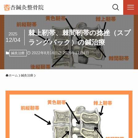
棘上靭帯、棘間靭帯の捻挫（スプ
2025
12/04
ラングバック）の鍼治療
2022年8月16日
2025年12月4日
鍼灸治療
ホーム
鍼灸治療