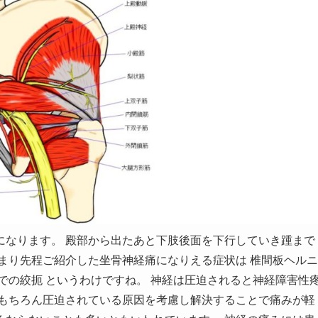
になります。 殿部から出たあと下肢後面を下行していき踵まで
まり先程ご紹介した坐骨神経痛になりえる症状は 椎間板ヘルニ
での絞扼 というわけですね。 神経は圧迫されると神経障害性
 もちろん圧迫されている原因を考慮し解決することで痛みが軽