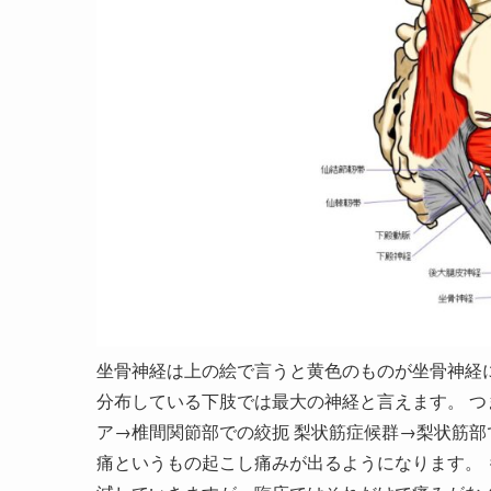
坐骨神経は上の絵で言うと黄色のものが坐骨神経
分布している下肢では最大の神経と言えます。 つ
ア→椎間関節部での絞扼 梨状筋症候群→梨状筋部
痛というもの起こし痛みが出るようになります。