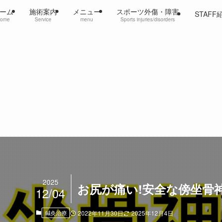
ーム
施術案内
メニュー
スポーツ外傷・障害
STAFF
ome
Service
menu
Sports injuries/disorders
2025
お尻が痛い!安全な傍坐骨
12/04
鍼灸治療
2022年11月30日
2025年12月4日