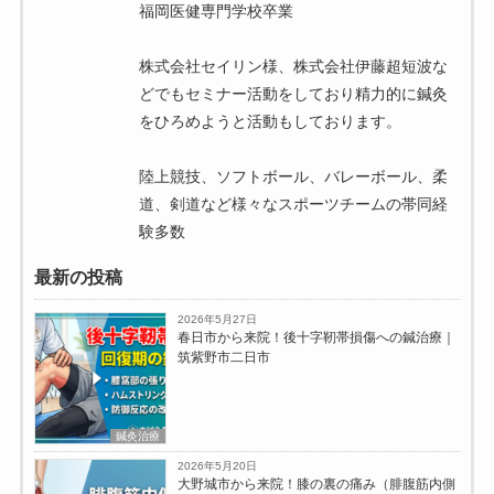
福岡医健専門学校卒業
株式会社セイリン様、株式会社伊藤超短波な
どでもセミナー活動をしており精力的に鍼灸
をひろめようと活動もしております。
陸上競技、ソフトボール、バレーボール、柔
道、剣道など様々なスポーツチームの帯同経
験多数
最新の投稿
2026年5月27日
春日市から来院！後十字靭帯損傷への鍼治療｜
筑紫野市二日市
鍼灸治療
2026年5月20日
大野城市から来院！膝の裏の痛み（腓腹筋内側