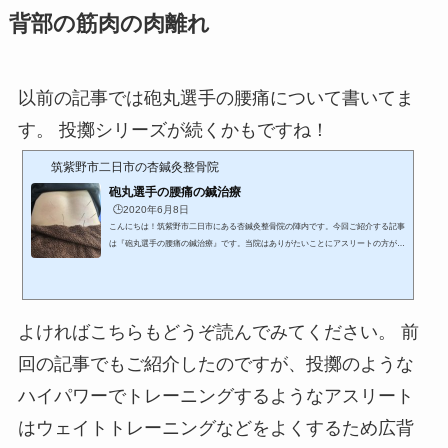
背部の筋肉の肉離れ
以前の記事では砲丸選手の腰痛について書いてま
す。 投擲シリーズが続くかもですね！
筑紫野市二日市の杏鍼灸整骨院
砲丸選手の腰痛の鍼治療
🕒️2020年6月8日
こんにちは！筑紫野市二日市にある杏鍼灸整骨院の陣内です。今回ご紹介する記事
は『砲丸選手の腰痛の鍼治療』です。当院はありがたいことにアスリートの方が施
術に来院されることも多いです。鍼灸治療は「知っているけどやっとことはな
い」、「何か怖い・・・」といわれる方も多いです。ですので実例も含めてご紹介
していきます。砲丸投げみなさんは砲丸投げはご存知でしょうか！？あの丸い砲丸
を投げるスポーツです。重さは年代によって変わります。 一般男子：7.260kg 一般
よければこちらもどうぞ読んでみてください。 前
女子：4kg 高校男子：6kg 高校女子：4kg 中学男子：5kg...
回の記事でもご紹介したのですが、投擲のような
ハイパワーでトレーニングするようなアスリート
はウェイトトレーニングなどをよくするため広背