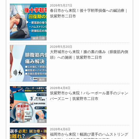
2026年5月27日
春日市から来院！後十字靭帯損傷への鍼治療｜
筑紫野市二日市
鍼灸治療
2026年5月20日
大野城市から来院！膝の裏の痛み（腓腹筋内側
頭）への施術｜筑紫野市二日市
施術
2026年4月8日
筑紫野市から来院！バレーボール選手のジャン
パーズニー｜筑紫野市二日市
施術
2026年4月6日
福岡市から来院！幅跳び選手のハムストリング