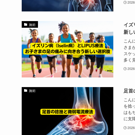
202
イズ
施術
新し
こん
さま
スケ
多く見
202
足首
施術
こん
を捻
はも
に支障
202