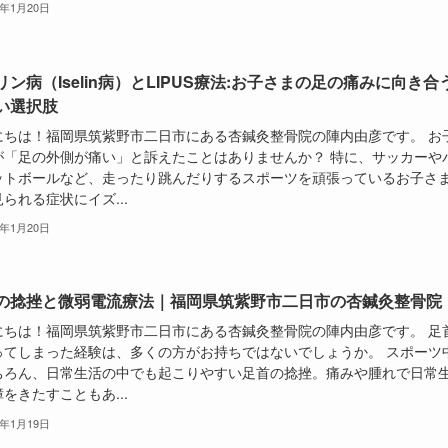
6年1月20日
リン病（Iselin病）とLIPUS療法:お子さまの足の痛みに向き合
い選択肢
にちは！福岡県筑紫野市二日市にある杏鍼灸整骨院の陣内由彦です。 お
が「足の外側が痛い」と訴えたことはありませんか？ 特に、サッカーや
ットボールなど、走ったり跳んだりするスポーツを頑張っているお子さ
られる症状にイズ...
6年1月20日
の捻挫と微弱電流療法｜福岡県筑紫野市二日市の杏鍼灸整骨院
にちは！福岡県筑紫野市二日市にある杏鍼灸整骨院の陣内由彦です。 足
ってしまった経験は、多くの方がお持ちではないでしょうか。 スポーツ
ちろん、日常生活の中でも起こりやすい足首の捻挫。痛みや腫れで日常
をきたすこともあ...
6年1月19日