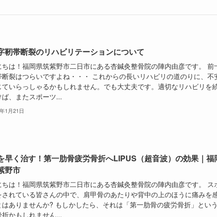
字靭帯断裂のリハビリテーションについて
にちは！福岡県筑紫野市二日市にある杏鍼灸整骨院の陣内由彦です。 前
帯断裂はつらいですよね・・・ これからの長いリハビリの道のりに、不
じていらっしゃるかもしれません。でも大丈夫です。適切なリハビリを
ば、またスポーツ...
6年1月21日
を早く治す！第一肋骨疲労骨折へLIPUS（超音波）の効果｜福
紫野市
にちは！福岡県筑紫野市二日市にある杏鍼灸整骨院の陣内由彦です。 ス
をされている皆さんの中で、肩甲骨のあたりや背中の上のほうに痛みを
とはありませんか? もしかしたら、それは「第一肋骨の疲労骨折」とい
折かもしれません...