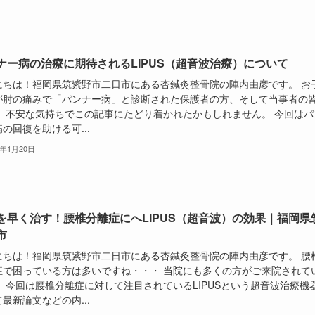
ナー病の治療に期待されるLIPUS（超音波治療）について
にちは！福岡県筑紫野市二日市にある杏鍼灸整骨院の陣内由彦です。 お
が肘の痛みで「パンナー病」と診断された保護者の方、そして当事者の
。 不安な気持ちでこの記事にたどり着かれたかもしれません。 今回はパ
の回復を助ける可...
6年1月20日
を早く治す！腰椎分離症にへLIPUS（超音波）の効果｜福岡県
市
にちは！福岡県筑紫野市二日市にある杏鍼灸整骨院の陣内由彦です。 腰
症で困っている方は多いですね・・・ 当院にも多くの方がご来院されて
。 今回は腰椎分離症に対して注目されているLIPUSという超音波治療機
最新論文などの内...