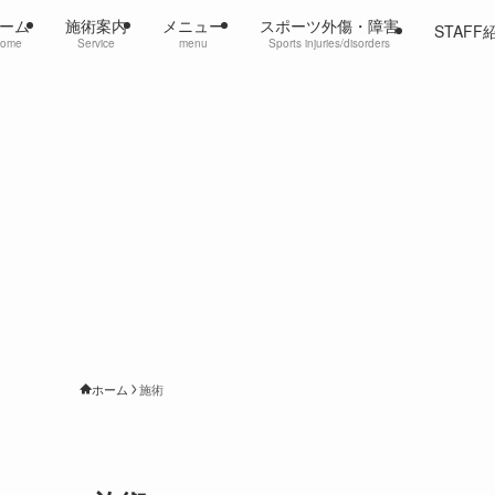
ーム
施術案内
メニュー
スポーツ外傷・障害
STAFF
ome
Service
menu
Sports injuries/disorders
ホーム
施術