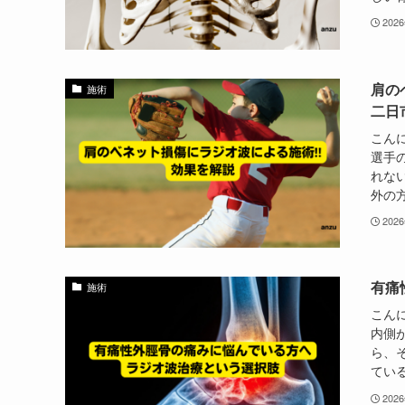
202
肩の
施術
二日
こん
選手
れな
外の方
202
有痛
施術
こん
内側
ら、
ている
202