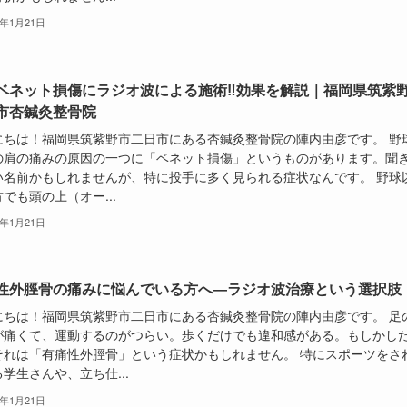
6年1月21日
ベネット損傷にラジオ波による施術‼効果を解説｜福岡県筑紫
市杏鍼灸整骨院
にちは！福岡県筑紫野市二日市にある杏鍼灸整骨院の陣内由彦です。 野
の肩の痛みの原因の一つに「ベネット損傷」というものがあります。聞
い名前かもしれませんが、特に投手に多く見られる症状なんです。 野球
でも頭の上（オー...
6年1月21日
性外脛骨の痛みに悩んでいる方へ―ラジオ波治療という選択肢
にちは！福岡県筑紫野市二日市にある杏鍼灸整骨院の陣内由彦です。 足
が痛くて、運動するのがつらい。歩くだけでも違和感がある。もしかし
それは「有痛性外脛骨」という症状かもしれません。 特にスポーツをさ
学生さんや、立ち仕...
6年1月21日