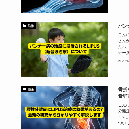
パン
施術
こん
さん
んへ
ナー病
202
骨折
施術
紫野
こん
分離
ます
ついて