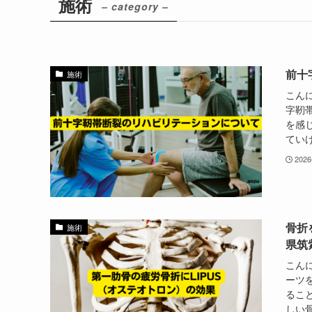
施術
– category –
前十
施術
こん
字靭
を感
ていけ
202
骨折
施術
県筑
こん
ーツ
るこ
しい骨