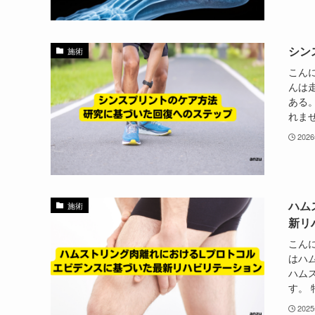
シン
施術
こん
んは
ある
れませ
202
ハム
施術
新リ
こん
はハ
ハム
す。 
202