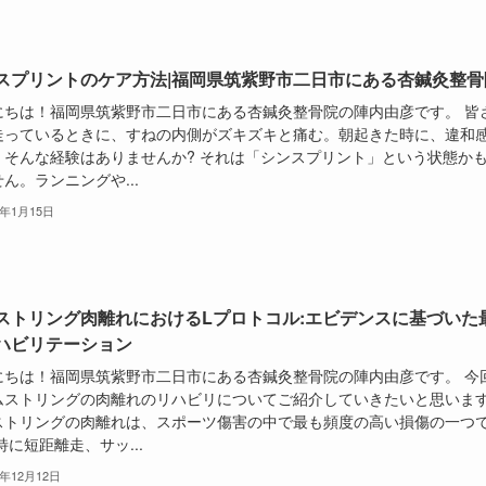
スプリントのケア方法|福岡県筑紫野市二日市にある杏鍼灸整骨
にちは！福岡県筑紫野市二日市にある杏鍼灸整骨院の陣内由彦です。 皆
走っているときに、すねの内側がズキズキと痛む。朝起きた時に、違和
。そんな経験はありませんか? それは「シンスプリント」という状態か
ん。ランニングや...
6年1月15日
ストリング肉離れにおけるLプロトコル:エビデンスに基づいた
ハビリテーション
にちは！福岡県筑紫野市二日市にある杏鍼灸整骨院の陣内由彦です。 今
ムストリングの肉離れのリハビリについてご紹介していきたいと思いま
ストリングの肉離れは、スポーツ傷害の中で最も頻度の高い損傷の一つ
特に短距離走、サッ...
5年12月12日