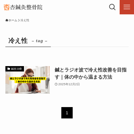
ホーム
冷え性
冷え性
– tag –
鍼とラジオ波で冷え性改善を目指
鍼灸治療
す｜体の中から温まる方法
2025年12月2日
1